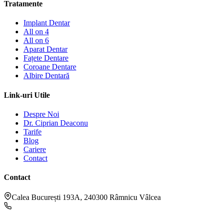
Tratamente
Implant Dentar
All on 4
All on 6
Aparat Dentar
Fațete Dentare
Coroane Dentare
Albire Dentară
Link-uri Utile
Despre Noi
Dr. Ciprian Deaconu
Tarife
Blog
Cariere
Contact
Contact
Calea București 193A, 240300 Râmnicu Vâlcea
Recepție: