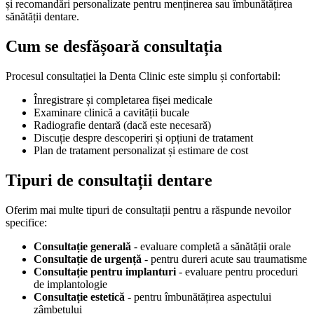
și recomandări personalizate pentru menținerea sau îmbunătățirea
sănătății dentare.
Cum se
desfășoară
consultația
Procesul consultației la Denta Clinic este simplu și confortabil:
Înregistrare și completarea fișei medicale
Examinare clinică a cavității bucale
Radiografie dentară (dacă este necesară)
Discuție despre descoperiri și opțiuni de tratament
Plan de tratament personalizat și estimare de cost
Tipuri de
consultații
dentare
Oferim mai multe tipuri de consultații pentru a răspunde nevoilor
specifice:
Consultație generală
- evaluare completă a sănătății orale
Consultație de urgență
- pentru dureri acute sau traumatisme
Consultație pentru implanturi
- evaluare pentru proceduri
de implantologie
Consultație estetică
- pentru îmbunătățirea aspectului
zâmbetului