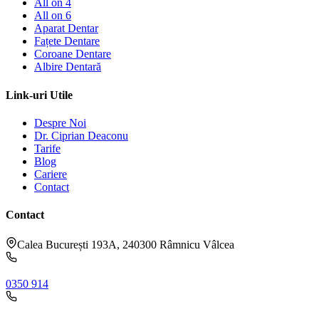
All on 4
All on 6
Aparat Dentar
Fațete Dentare
Coroane Dentare
Albire Dentară
Link-uri Utile
Despre Noi
Dr. Ciprian Deaconu
Tarife
Blog
Cariere
Contact
Contact
Calea București 193A, 240300 Râmnicu Vâlcea
Recepție:
0350 914
Diaspora: