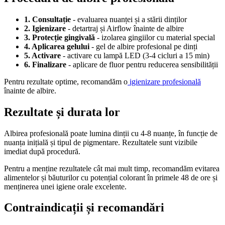
1. Consultație
- evaluarea nuanței și a stării dinților
2. Igienizare
- detartraj și Airflow înainte de albire
3. Protecție gingivală
- izolarea gingiilor cu material special
4. Aplicarea gelului
- gel de albire profesional pe dinți
5. Activare
- activare cu lampă LED (3-4 cicluri a 15 min)
6. Finalizare
- aplicare de fluor pentru reducerea sensibilității
Pentru rezultate optime, recomandăm o
igienizare profesională
înainte de albire.
Rezultate și
durata lor
Albirea profesională poate lumina dinții cu 4-8 nuanțe, în funcție de
nuanța inițială și tipul de pigmentare. Rezultatele sunt vizibile
imediat după procedură.
Pentru a menține rezultatele cât mai mult timp, recomandăm evitarea
alimentelor și băuturilor cu potențial colorant în primele 48 de ore și
menținerea unei igiene orale excelente.
Contraindicații și
recomandări