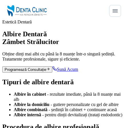
Estetică Dentară
Albire Dentară
Zâmbet Strălucitor
Obține dinți mai albi cu până la 8 nuanțe într-o singură ședință.
Tratamente profesionale, sigure și eficiente.
Sună Acum
Programează Consultație
Tipuri de
albire dentară
Albire în cabinet
- rezultate imediate, până la 8 nuanțe mai
alb
Albire la domiciliu
- gutiere personalizate cu gel de albire
Albire combinată
- ședință în cabinet + continuare acasă
Albire internă
- pentru dinții devitalizați (tratați endodontic)
Procedura de
albire profesională